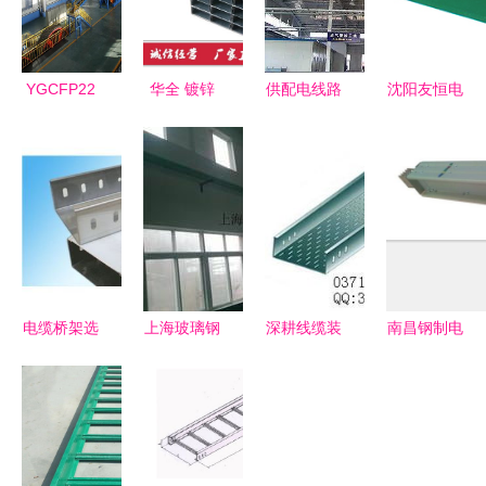
YGCFP22
华全 镀锌
供配电线路
沈阳友恒电
电缆桥架全
电缆桥架布
消防设计上
缆桥架 专
面解析 特
线槽盒
应注意的几
业品质，护
性、应用与
个问题 中
航电力安全
选型指南
安消商城
电缆桥架选
上海玻璃钢
深耕线缆装
南昌钢制电
购指南 玻
电缆桥架供
备领域，郑
缆桥架与现
璃钢与热浸
应与批发指
州宏图电缆
场应用优势
锌材质深度
南 优质产
桥架厂以品
分析
解析
品与价格参
质筑就安全